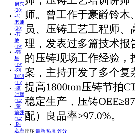
师，压铸工艺培训讲师
启东
(20)
师。曾工作于豪爵铃木
-马
老师
员、压铸工艺工程师、
(20)
-其
理，发表过多篇技术报
他
(19)
-韩
的压铸现场工作经验，
星
(19)
案，主持开发了多个复
-刘
琪明
(15)
提高1800ton压铸节拍
-虞
时辉
稳定生产，压铸OEE≥8
(14)
-黄
配）良品率≥97.0%。
前强
(14)
-陈
名声
排序
最新
热度
评分