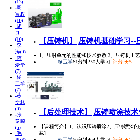
(13)
-周
富权
(10)
-胡
良
(10)
【压铸机】
压铸机基础学习--压
-李
涛(9)
1、压射单元的性能和技术参数 2、压铸机工
-蒋
杨卫学
61分钟
250人学习
评分 ★5
爱华
(7)
-杨
卫学
(7)
-黄
文林
(6)
【后处理技术】
压铸喷涂技术“之
-张
豫鹏
【课程简介】1、认识压铸喷涂2、压铸喷涂的
(6)
载]
-毛
杨卫学
60分钟
464人学习
评分 ★5
勇(6)