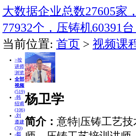
大数据
企业总数
27605
家
77932
个，压铸机
60391
台
当前位置:
首页
>
视频课
>按
讲师
浏览
全部
视频
(519)
杨卫学
-韩
绍甫
(106)
-刘
简介：
意特|压铸工艺
遵建
(70)
-都