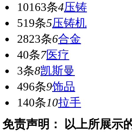
10163条
4
压铸
519条
5
压铸机
2823条
6
合金
40条
7
医疗
3条
8
凯斯曼
496条
9
饰品
140条
10
拉手
免责声明： 以上所展示