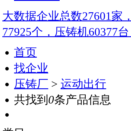
大数据
企业总数
27601
家
77925
个，压铸机
60377
台
首页
找企业
压铸厂
>
运动出行
共找到
0
条产品信息