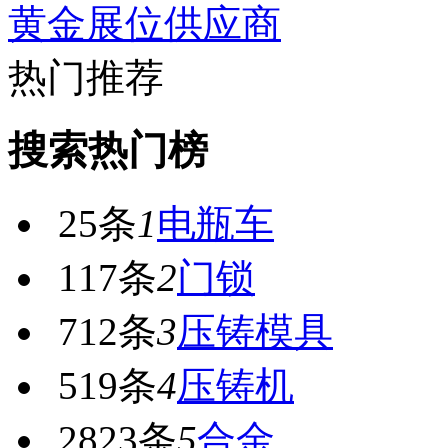
黄金展位供应商
热门推荐
搜索热门榜
25条
1
电瓶车
117条
2
门锁
712条
3
压铸模具
519条
4
压铸机
2823条
5
合金