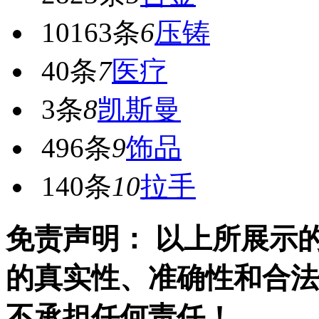
10163条
6
压铸
40条
7
医疗
3条
8
凯斯曼
496条
9
饰品
140条
10
拉手
免责声明： 以上所展示
的真实性、准确性和合法
不承担任何责任！