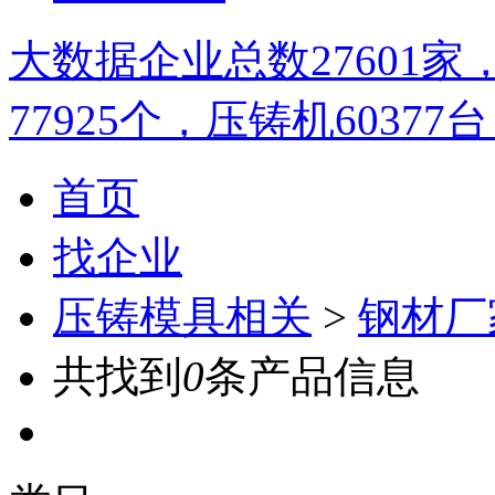
大数据
企业总数
27601
家
77925
个，压铸机
60377
台
首页
找企业
压铸模具相关
>
钢材厂
共找到
0
条产品信息