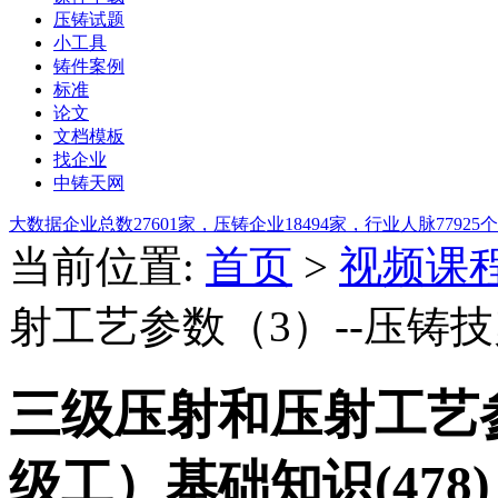
压铸试题
小工具
铸件案例
标准
论文
文档模板
找企业
中铸天网
大数据
企业总数
27601
家，压铸企业
18494
家，行业人脉
77925
个
当前位置:
首页
>
视频课
射工艺参数（3）--压铸技
三级压射和压射工艺参
级工）基础知识(478)